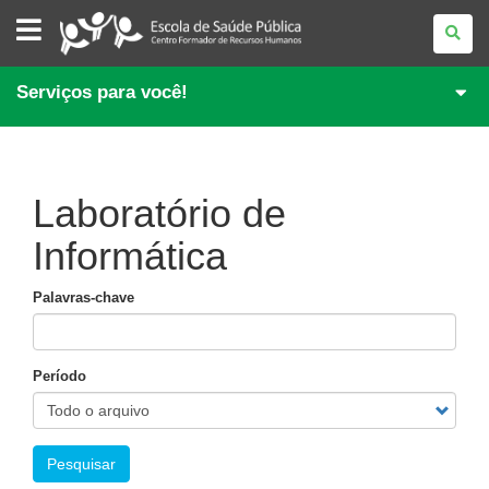
ESCOLA
DE
SAÚDE
PÚBLICA
DO
Serviços para você!
PARANÁ
Laboratório de
Informática
Palavras-chave
Período
Pesquisar