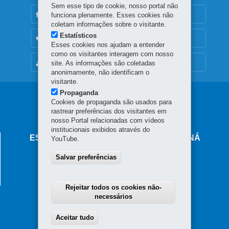
Sem esse tipo de cookie, nosso portal não
DENUNCIE CORRUPÇÃO
funciona plenamente. Esses cookies não
coletam informações sobre o visitante.
Estatísticos
OUVIDORIA
Esses cookies nos ajudam a entender
como os visitantes interagem com nosso
MAPA DO SITE
site. As informações são coletadas
anonimamente, não identificam o
visitante.
Propaganda
Navegação
Cookies de propaganda são usados para
rastrear preferências dos visitantes em
principal
nosso Portal relacionadas com vídeos
institucionais exibidos através do
ESCOLA DE SAÚDE PÚBLICA DO PARANÁ
YouTube.
Rua Doutor Dante Romanó, 120 - Tarumã
Salvar preferências
82821-016
-
Curitiba
-
PR
MAPA
41 3202 6870
Rejeitar todos os cookies não-
necessários
Aceitar tudo
Withdraw consent