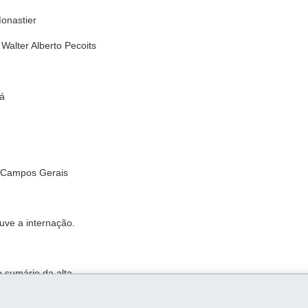
Monastier
Walter Alberto Pecoits
gá
s Campos Gerais
uve a internação.
o sumário da alta.