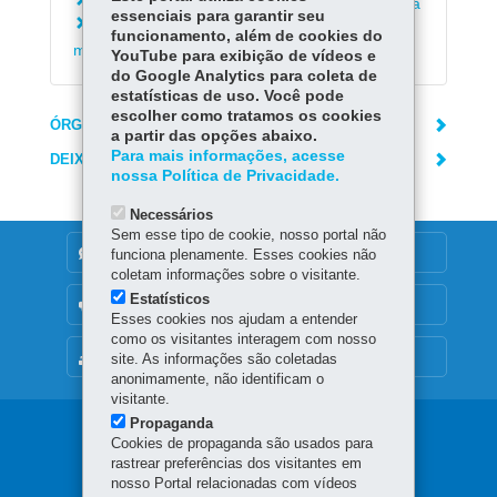
Solicitar medicamentos à Farmácia do Paraná
essenciais para garantir seu
Reagendar horário para retirada de
funcionamento, além de cookies do
medicamentos na Farmácia do Paraná
YouTube para exibição de vídeos e
do Google Analytics para coleta de
estatísticas de uso. Você pode
escolher como tratamos os cookies
ÓRGÃO RESPONSÁVEL
a partir das opções abaixo.
Para mais informações, acesse
DEIXE SUA OPINIÃO
nossa Política de Privacidade.
Necessários
Sem esse tipo de cookie, nosso portal não
DENUNCIE CORRUPÇÃO
funciona plenamente. Esses cookies não
coletam informações sobre o visitante.
Estatísticos
OUVIDORIA
Esses cookies nos ajudam a entender
como os visitantes interagem com nosso
MAPA DO SITE
site. As informações são coletadas
anonimamente, não identificam o
visitante.
Propaganda
Navegação
Cookies de propaganda são usados para
rastrear preferências dos visitantes em
principal
nosso Portal relacionadas com vídeos