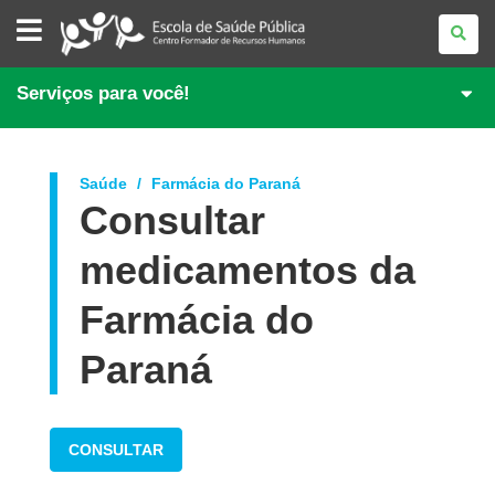
ESCOLA
DE
SAÚDE
PÚBLICA
DO
Serviços para você!
PARANÁ
Saúde
Farmácia do Paraná
Consultar
medicamentos da
Farmácia do
Paraná
CONSULTAR