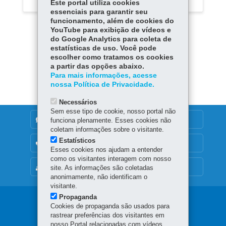
Este portal utiliza cookies
essenciais para garantir seu
funcionamento, além de cookies do
YouTube para exibição de vídeos e
do Google Analytics para coleta de
estatísticas de uso. Você pode
escolher como tratamos os cookies
Carregar mais
a partir das opções abaixo.
Para mais informações, acesse
nossa Política de Privacidade.
Necessários
Sem esse tipo de cookie, nosso portal não
DENUNCIE CORRUPÇÃO
funciona plenamente. Esses cookies não
coletam informações sobre o visitante.
Estatísticos
OUVIDORIA
Esses cookies nos ajudam a entender
como os visitantes interagem com nosso
MAPA DO SITE
site. As informações são coletadas
anonimamente, não identificam o
visitante.
Propaganda
Navegação
Cookies de propaganda são usados para
rastrear preferências dos visitantes em
principal
nosso Portal relacionadas com vídeos