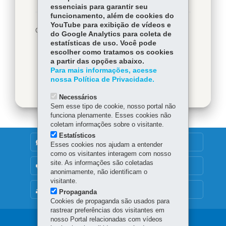
essenciais para garantir seu
funcionamento, além de cookies do
YouTube para exibição de vídeos e
COMPARTILHE:
Facebook
WhatsApp
do Google Analytics para coleta de
estatísticas de uso. Você pode
Voltar
Início
Twitter
Imprimir
escolher como tratamos os cookies
a partir das opções abaixo.
Baixar
Para mais informações, acesse
nossa Política de Privacidade.
Necessários
Sem esse tipo de cookie, nosso portal não
funciona plenamente. Esses cookies não
coletam informações sobre o visitante.
Estatísticos
DENUNCIE CORRUPÇÃO
Esses cookies nos ajudam a entender
como os visitantes interagem com nosso
site. As informações são coletadas
OUVIDORIA
anonimamente, não identificam o
visitante.
MAPA DO SITE
Propaganda
Cookies de propaganda são usados para
rastrear preferências dos visitantes em
nosso Portal relacionadas com vídeos