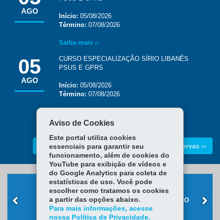
AGO
Início:
05/08/2026
Término:
07/08/2026
Saiba mais ››
05
CURSO ESPECIALIZAÇÃO SÍRIO LIBANÊS
PSUS E GPRS
AGO
Início:
05/08/2026
Término:
07/08/2026
Saiba mais ››
Aviso de Cookies
Este portal utiliza cookies
Reserva de Recursos ››
Todas as Reservas ››
essenciais para garantir seu
funcionamento, além de cookies do
YouTube para exibição de vídeos e
do Google Analytics para coleta de
estatísticas de uso. Você pode
escolher como tratamos os cookies
a partir das opções abaixo.
RET-SUS
FALE CONOSCO
Para mais informações, acesse
nossa Política de Privacidade.