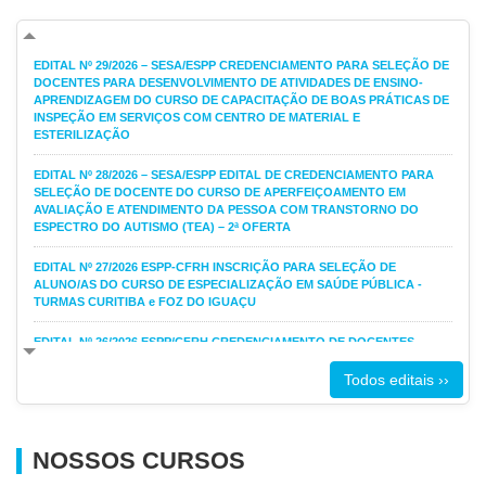
EDITAL Nº 29/2026 – SESA/ESPP CREDENCIAMENTO PARA SELEÇÃO DE
DOCENTES PARA DESENVOLVIMENTO DE ATIVIDADES DE ENSINO-
APRENDIZAGEM DO CURSO DE CAPACITAÇÃO DE BOAS PRÁTICAS DE
INSPEÇÃO EM SERVIÇOS COM CENTRO DE MATERIAL E
ESTERILIZAÇÃO
EDITAL Nº 28/2026 – SESA/ESPP EDITAL DE CREDENCIAMENTO PARA
SELEÇÃO DE DOCENTE DO CURSO DE APERFEIÇOAMENTO EM
AVALIAÇÃO E ATENDIMENTO DA PESSOA COM TRANSTORNO DO
ESPECTRO DO AUTISMO (TEA) – 2ª OFERTA
EDITAL Nº 27/2026 ESPP-CFRH INSCRIÇÃO PARA SELEÇÃO DE
ALUNO/AS DO CURSO DE ESPECIALIZAÇÃO EM SAÚDE PÚBLICA -
TURMAS CURITIBA e FOZ DO IGUAÇU
EDITAL Nº 26/2026 ESPP/CFRH CREDENCIAMENTO DE DOCENTES,
ORIENTADORAS/ES DE TRABALHO DE CONCLUSÃO DE CURSO E
COORDENAÇÃO LOCAL DO CURSO DE ESPECIALIZAÇÃO EM SAÚDE
Todos editais ››
PÚBLICA - TURMAS DE CURITIBA E FOZ DO IGUAÇU
EDITAL Nº 25/2026 – SESA/ESPP INSCRIÇÃO ALUNO(A)S CURSO DE
APERFEIÇOAMENTO EM AVALIAÇÃO E ATENDIMENTO DA PESSOA
NOSSOS CURSOS
COM TRANSTORNO DO ESPECTRO DO AUTISMO (TEA)