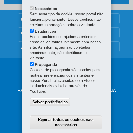
Necessários
Sem esse tipo de cookie, nosso portal não
DENUNCIE CORRUPÇÃO
funciona plenamente. Esses cookies não
coletam informações sobre o visitante.
Estatísticos
OUVIDORIA
Esses cookies nos ajudam a entender
como os visitantes interagem com nosso
MAPA DO SITE
site. As informações são coletadas
anonimamente, não identificam o
visitante.
Propaganda
Navegação
Cookies de propaganda são usados para
rastrear preferências dos visitantes em
principal
nosso Portal relacionadas com vídeos
institucionais exibidos através do
ESCOLA DE SAÚDE PÚBLICA DO PARANÁ
YouTube.
Rua Doutor Dante Romanó, 120 - Tarumã
Salvar preferências
82821-016
-
Curitiba
-
PR
MAPA
41 3202 6870
Rejeitar todos os cookies não-
necessários